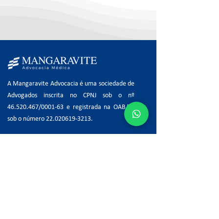
A Mangaravite Advocacia é uma sociedade de
Advogados inscrita no CPNJ sob o nº
46.520.467
/0001-63 e registrada na OAB/ES
sob o número
22.020619-3213
.
Menu Principal
Sobre nós
Serviços
Direito Médico
Direito à Saúde
Jurídico por Assinatura